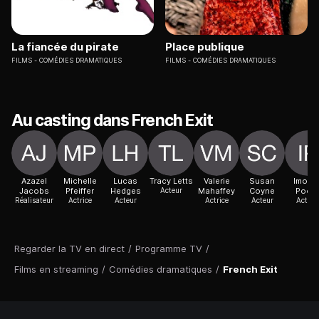
La fiancée du pirate
Place publique
FILMS
COMÉDIES DRAMATIQUES
FILMS
COMÉDIES DRAMATIQUES
Au casting dans French Exit
Azazel
Michelle
Lucas
Tracy Letts
Valerie
Susan
Imoge
Jacobs
Pfeiffer
Hedges
Acteur
Mahaffey
Coyne
Poot
Réalisateur
Actrice
Acteur
Actrice
Acteur
Actric
Regarder la TV en direct
/
Programme TV
/
Films en streaming
/
Comédies dramatiques
/
French Exit