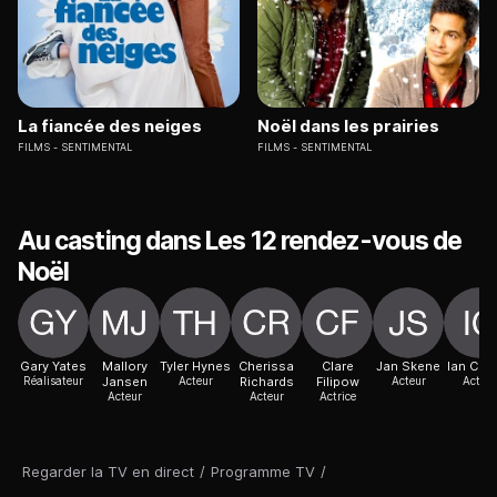
La fiancée des neiges
Noël dans les prairies
FILMS
SENTIMENTAL
FILMS
SENTIMENTAL
Au casting dans Les 12 rendez-vous de
Noël
Gary Yates
Mallory
Tyler Hynes
Cherissa
Clare
Jan Skene
Ian Coll
Réalisateur
Jansen
Acteur
Richards
Filipow
Acteur
Acteur
Acteur
Acteur
Actrice
Regarder la TV en direct
/
Programme TV
/