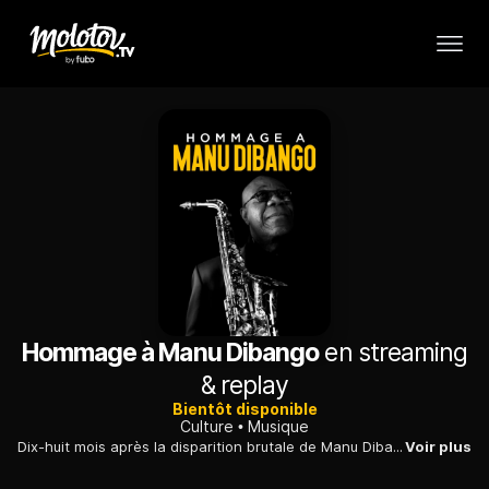
Hommage à Manu Dibango
en streaming
& replay
Bientôt disponible
Culture
Musique
Dix-huit mois après la disparition brutale de Manu Dibango, Angélique Kidjo rend hommage au célèbre saxophoniste camerounais, accompagnée des chanteurs Blick Bassy et Flavia Coelho, du musicien malien Cheick Tidiane Seck, de la chanteuse et bassiste ivoirienne Manou Gallo, du musicien congolais Ray Lema et du bassiste camerounais Étienne MBappé. Concert filmé à la Philharmonie de Paris le 2 septembre 2021.
Voir plus