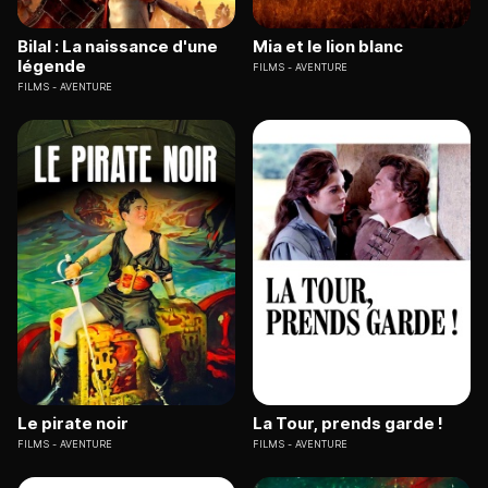
Bilal : La naissance d'une
Mia et le lion blanc
légende
FILMS
AVENTURE
FILMS
AVENTURE
Le pirate noir
La Tour, prends garde !
FILMS
AVENTURE
FILMS
AVENTURE