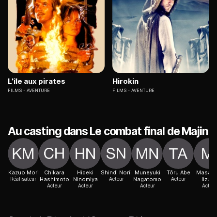
L'île aux pirates
Hirokin
FILMS
AVENTURE
FILMS
AVENTURE
Au casting dans Le combat final de Majin
Kazuo Mori
Chikara
Hideki
Shindi Norii
Muneyuki
Tôru Abe
Masahi
Réalisateur
Hashimoto
Ninomiya
Acteur
Nagatomo
Acteur
Iizuka
Acteur
Acteur
Acteur
Acteur