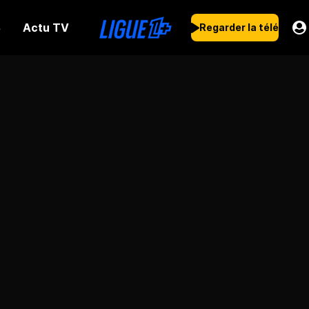
Actu TV
s
Regarder la télé