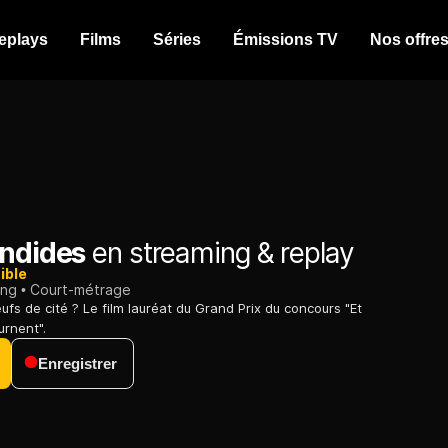
eplays
Films
Séries
Émissions TV
Nos offre
endides
en streaming & replay
ible
ing
Court-métrage
ufs de cité ? Le film lauréat du Grand Prix du concours "Et
urnent".
Enregistrer