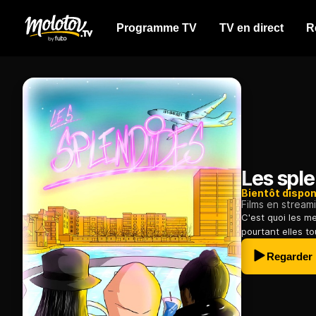
Programme TV
TV en direct
R
Les spl
Bientôt dispon
Films en stream
C'est quoi les me
pourtant elles to
Regarder