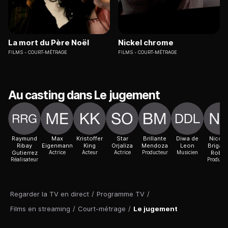
La mort du Père Noël
Nickel chrome
FILMS
COURT-MÉTRAGE
FILMS
COURT-MÉTRAGE
Au casting dans Le jugement
Raymund
Max
Kristoffer
Star
Brillante
Diwa de
Nicola
Ribay
Eigenmann
King
Orjaliza
Mendoza
Leon
Brigau
Gutierrez
Actrice
Acteur
Actrice
Producteur
Musicien
Rober
Réalisateur
Producte
Regarder la TV en direct
/
Programme TV
/
Films en streaming
/
Court-métrage
/
Le jugement