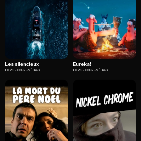
Les silencieux
Eureka!
FILMS
COURT-MÉTRAGE
FILMS
COURT-MÉTRAGE