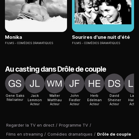
Monika
Sourires d'une nuit d'été
FILMS
COMÉDIES DRAMATIQUES
FILMS
COMÉDIES DRAMATIQUES
Au casting dans Drôle de couple
Gene Saks
Jack
Walter
John
Herb
David
Larry
Réalisateur
Lemmon
Matthau
Fiedler
Edelman
Sheiner
Haine
Acteur
Acteur
Acteur
Acteur
Acteur
Acteur
Regarder la TV en direct
/
Programme TV
/
Films en streaming
/
Comédies dramatiques
/
Drôle de couple