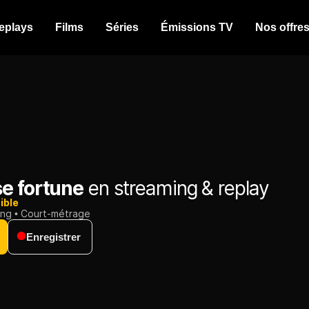
eplays
Films
Séries
Émissions TV
Nos offre
e fortune
en streaming & replay
ible
ing
Court-métrage
Enregistrer