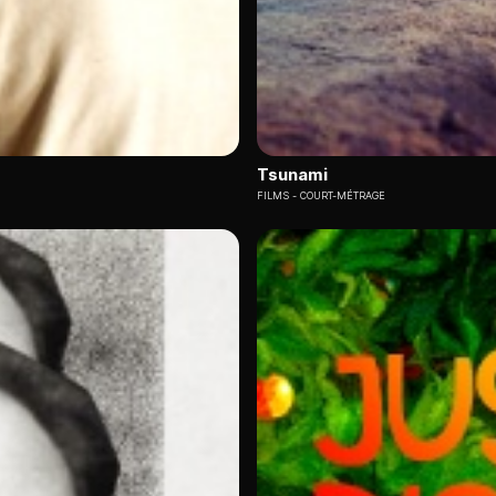
Tsunami
FILMS
COURT-MÉTRAGE