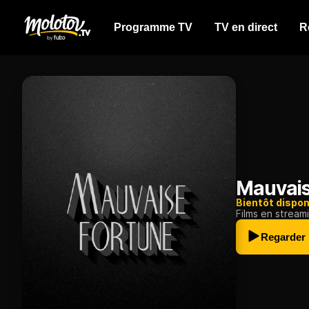
Programme TV
TV en direct
R
Mauvais
Bientôt dispon
Films en stream
Regarder