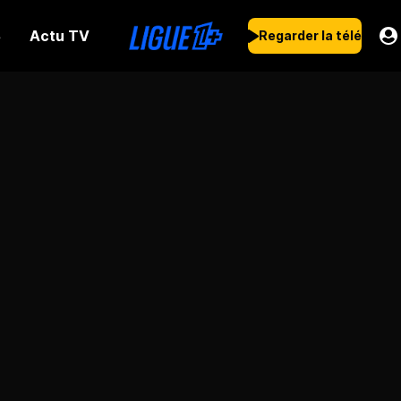
Actu TV
s
Regarder la télé