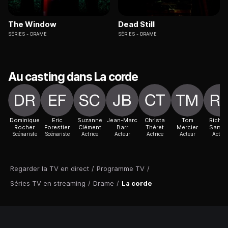
The Window
Dead Still
SÉRIES
DRAME
SÉRIES
DRAME
Au casting dans La corde
Dominique
Eric
Suzanne
Jean-Marc
Christa
Tom
Richar
Rocher
Forestier
Clément
Barr
Théret
Mercier
Samme
Scénariste
Scénariste
Actrice
Acteur
Actrice
Acteur
Acteur
Regarder la TV en direct
/
Programme TV
/
Séries TV en streaming
/
Drame
/
La corde