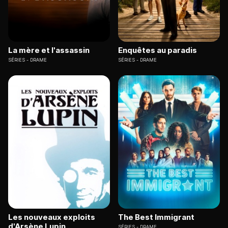
La mère et l'assassin
Enquêtes au paradis
SÉRIES
DRAME
SÉRIES
DRAME
Les nouveaux exploits
The Best Immigrant
d'Arsène Lupin
SÉRIES
DRAME