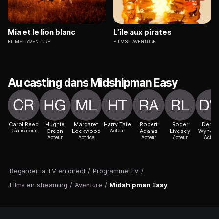
Mia et le lion blanc
L'île aux pirates
FILMS
AVENTURE
FILMS
AVENTURE
Au casting dans Midshipman Easy
Carol Reed
Hughie
Margaret
Harry Tate
Robert
Roger
Denni
Réalisateur
Green
Lockwood
Acteur
Adams
Livesey
Wyndh
Acteur
Actrice
Acteur
Acteur
Acteur
Regarder la TV en direct
/
Programme TV
/
Films en streaming
/
Aventure
/
Midshipman Easy