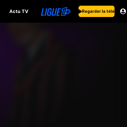
Actu TV
s
Regarder la télé