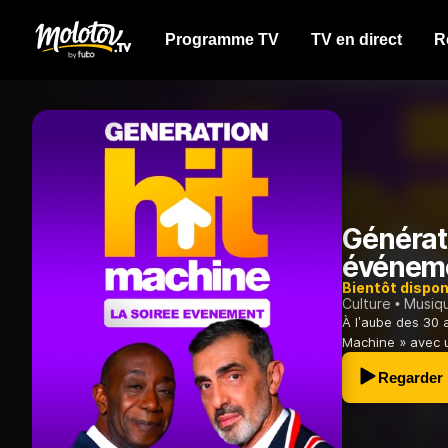
Programme TV
TV en direct
R
Générati
événem
Bientôt dispon
Culture
Musiq
À l’aube des 30 a
Machine » avec 
Regarder