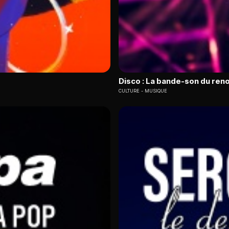
Disco : La bande-son du ren
CULTURE
MUSIQUE