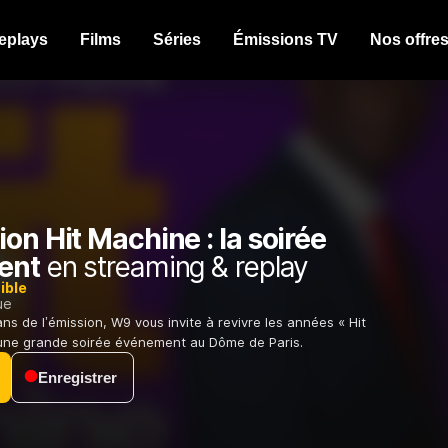
eplays
Films
Séries
Émissions TV
Nos offre
on Hit Machine : la soirée
ent
en streaming & replay
ible
ue
ns de l’émission, W9 vous invite à revivre les années « Hit
une grande soirée événement au Dôme de Paris.
Enregistrer