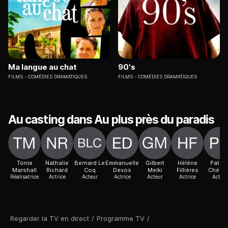
Ma langue au chat
90's
FILMS
COMÉDIES DRAMATIQUES
FILMS
COMÉDIES DRAMATIQUES
Au casting dans Au plus près du paradis
Tonie
Nathalie
Bernard Le
Emmanuelle
Gilbert
Hélène
Patric
Marshall
Richard
Coq
Devos
Melki
Fillières
Chére
Réalisatrice
Actrice
Acteur
Actrice
Acteur
Actrice
Acteur
Regarder la TV en direct
/
Programme TV
/