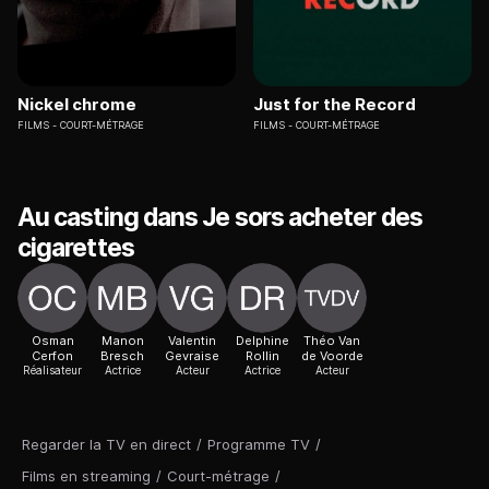
Nickel chrome
Just for the Record
FILMS
COURT-MÉTRAGE
FILMS
COURT-MÉTRAGE
Au casting dans Je sors acheter des
cigarettes
Osman
Manon
Valentin
Delphine
Théo Van
Cerfon
Bresch
Gevraise
Rollin
de Voorde
Réalisateur
Actrice
Acteur
Actrice
Acteur
Regarder la TV en direct
/
Programme TV
/
Films en streaming
/
Court-métrage
/