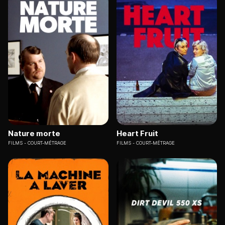
Nature morte
Heart Fruit
FILMS
COURT-MÉTRAGE
FILMS
COURT-MÉTRAGE