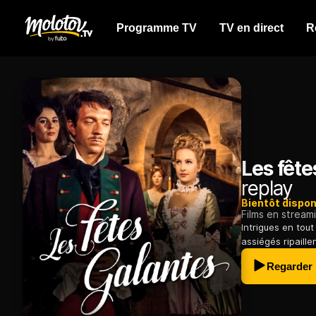
Programme TV
TV en direct
R
Les fête
replay
Bientôt dispon
Films en stream
Intrigues en tout
assiégés ripaille
Regarder