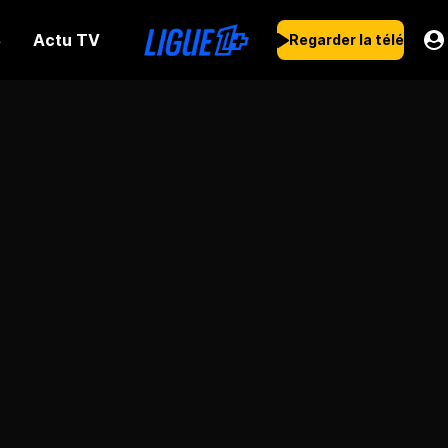
Actu TV
s
Regarder la télé