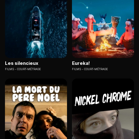
Les silencieux
Eureka!
FILMS
COURT-MÉTRAGE
FILMS
COURT-MÉTRAGE