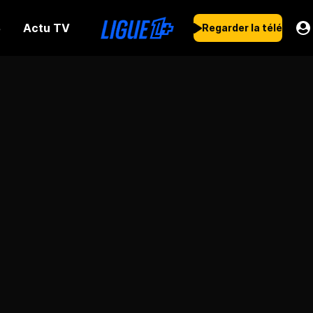
Actu TV
s
Regarder la télé