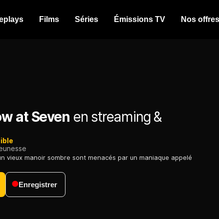
eplays
Films
Séries
Émissions TV
Nos offre
w at Seven
en streaming &
ible
jeunesse
'un vieux manoir sombre sont menacés par un maniaque appelé
Enregistrer