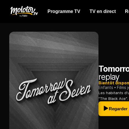
Programme TV
TV en direct
R
Tomorro
replay
Bientôt dispon
Enfants
Films 
Les habitants d
"The Black Ace".
Regarder