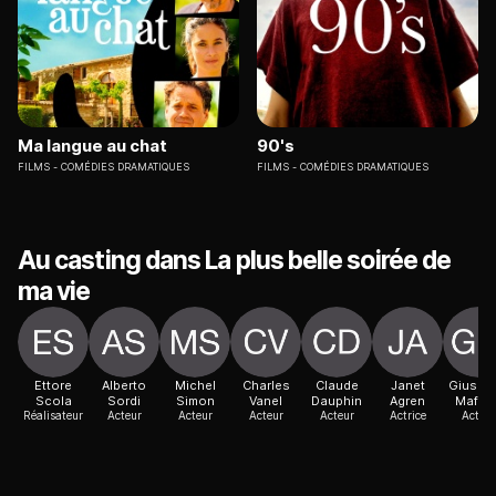
Ma langue au chat
90's
FILMS
COMÉDIES DRAMATIQUES
FILMS
COMÉDIES DRAMATIQUES
Au casting dans La plus belle soirée de
ma vie
Ettore
Alberto
Michel
Charles
Claude
Janet
Giusep
Scola
Sordi
Simon
Vanel
Dauphin
Agren
Maffiol
Réalisateur
Acteur
Acteur
Acteur
Acteur
Actrice
Acteur