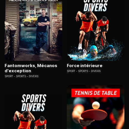
Fantomworks, Mécanos
Force intérieure
d'exception
SPORT
SPORTS - DIVERS
SPORT
SPORTS - DIVERS