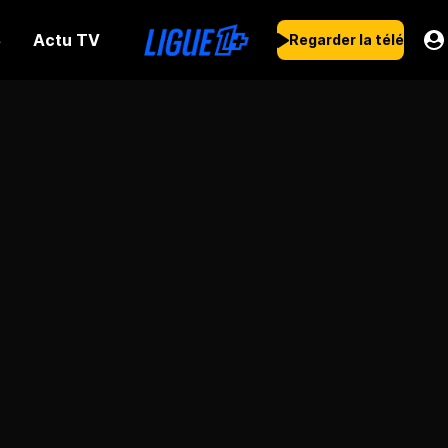
Actu TV
s
Regarder la télé