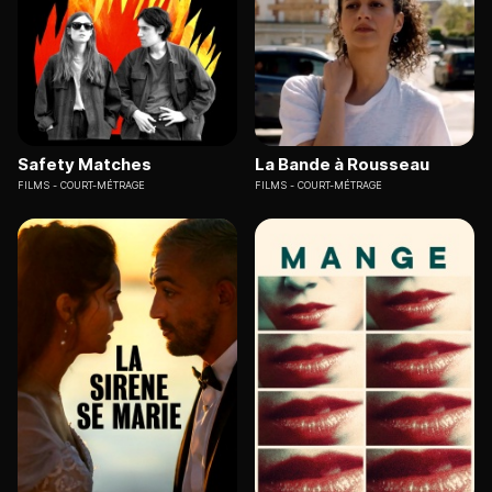
Safety Matches
La Bande à Rousseau
FILMS
COURT-MÉTRAGE
FILMS
COURT-MÉTRAGE