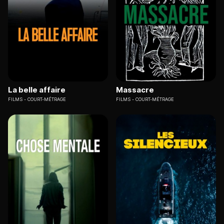
La belle affaire
Massacre
FILMS
COURT-MÉTRAGE
FILMS
COURT-MÉTRAGE