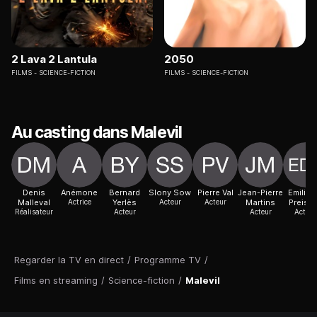
2 Lava 2 Lantula
2050
FILMS
SCIENCE-FICTION
FILMS
SCIENCE-FICTION
Au casting dans Malevil
Denis
Anémone
Bernard
Slony Sow
Pierre Val
Jean-Pierre
Emilie 
Malleval
Actrice
Yerlès
Acteur
Acteur
Martins
Preiss
Réalisateur
Acteur
Acteur
Actric
Regarder la TV en direct
/
Programme TV
/
Films en streaming
/
Science-fiction
/
Malevil