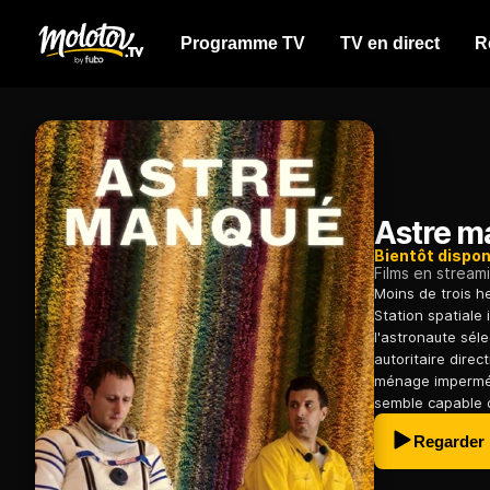
Programme TV
TV en direct
R
Astre 
Bientôt dispon
Films en stream
Moins de trois h
Station spatiale 
l'astronaute sél
autoritaire direc
ménage imperméab
semble capable d
Regarder