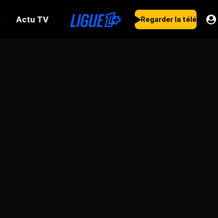
Actu TV
s
Regarder la télé