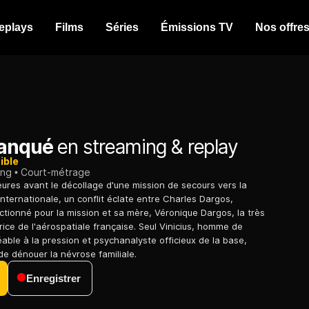
eplays
Films
Séries
Émissions TV
Nos offre
manqué
en streaming & replay
ible
ing
Court-métrage
eures avant le décollage d'une mission de secours vers la
internationale, un conflit éclate entre Charles Dargos,
ectionné pour la mission et sa mère, Véronique Dargos, la très
trice de l'aérospatiale française. Seul Vinicius, homme de
le à la pression et psychanalyste officieux de la base,
e dénouer la névrose familiale.
Enregistrer