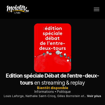
Edition spéciale Débat de l'entre-deux-
tours
en streaming & replay
Bientôt disponible
Informations
Politique
Louis Laforge, Nathalie Saint-Cricq, Gilles Bornstein et Hugo Domenach, journaliste à l'INA, font revivre le grand débat de 2017 : Marine Le Pen et Emmanuel Macron ont-ils changé ? Quelles étaient leurs propositions, quelles sont-elles maintenant ? La campagne 2022 ressemble-t-elle à celle de 2017 ?
Voir plus