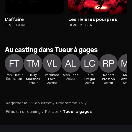
L'affaire
Les rivières pourpres
FILMS
POLICIER
FILMS
POLICIER
Au casting dans Tueur à gages
Frank Tuttle
Tully
Veronica
Alan Ladd
Laird
Robert
Marc
Réalisateur
Marshall
Lake
Acteur
Cregar
Preston
Lawren
Acteur
Actrice
Acteur
Acteur
Acteur
Regarder la TV en direct
/
Programme TV
/
Films en streaming
/
Policier
/
Tueur à gages