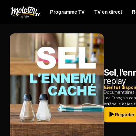
Programme TV
TV en direct
R
Sel, l'e
replay
Bientôt dispon
Documentaires
Les Français con
artérielle et les
Regarder