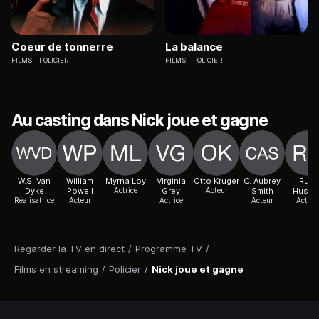
Coeur de tonnerre
La balance
FILMS
POLICIER
FILMS
POLICIER
Au casting dans Nick joue et gagne
W.S. Van
William
Myrna Loy
Virginia
Otto Kruger
C. Aubrey
Ruth
Dyke
Powell
Actrice
Grey
Acteur
Smith
Husse
Réalisatrice
Acteur
Actrice
Acteur
Actric
Regarder la TV en direct
/
Programme TV
/
Films en streaming
/
Policier
/
Nick joue et gagne