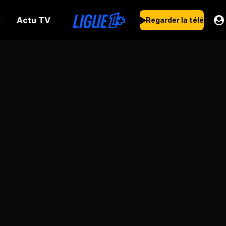
Actu TV
s
Regarder la télé