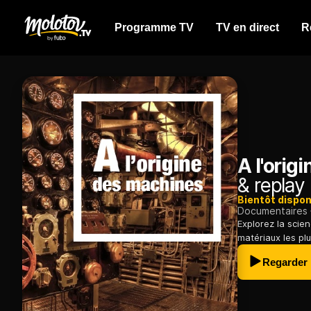
Programme TV
TV en direct
R
A l'orig
& replay
Bientôt dispon
Documentaires
Explorez la scien
matériaux les pl
Regarder