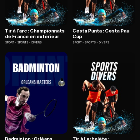
Tir à l'arc : Championnats
Cesta Punta : Cesta Pau
de France en extérieur
Cup
SPORT
SPORTS - DIVERS
SPORT
SPORTS - DIVERS
Badminton : Orléans
Tir à l'arbalète :