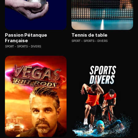
Passion Pétanque
Tennis de table
Française
SPORT
SPORTS - DIVERS
SPORT
SPORTS - DIVERS