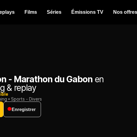
eplays
Films
Séries
Émissions TV
Nos offre
n - Marathon du Gabon
en
g & replay
ible
ming
Sports - Divers
Enregistrer