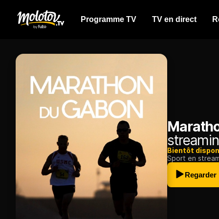
Programme TV
TV en direct
R
Maratho
streamin
Bientôt dispon
Sport en strea
Regarder