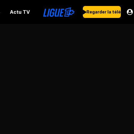
Actu TV
s
Regarder la télé