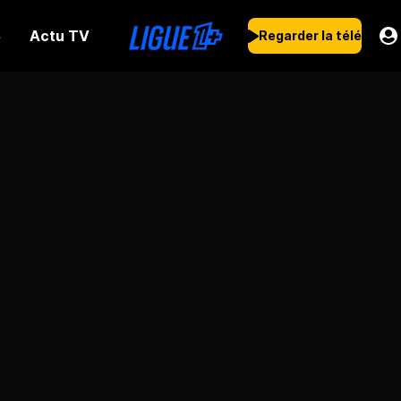
Actu TV
s
Regarder la télé