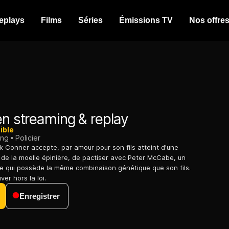
eplays
Films
Séries
Émissions TV
Nos offre
n streaming & replay
ible
ing
Policier
nk Conner accepte, par amour pour son fils atteint d'une
 de la moelle épinière, de pactiser avec Peter McCabe, un
le qui possède la même combinaison génétique que son fils.
ver hors la loi.
Enregistrer