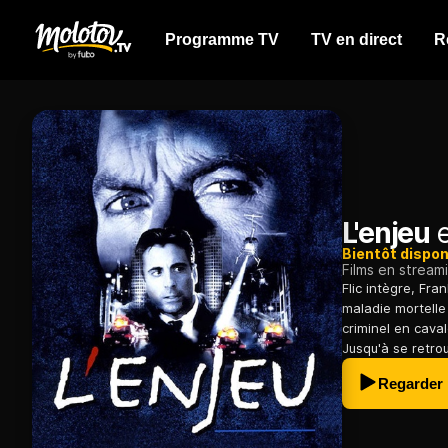
Programme TV
TV en direct
R
L'enjeu
e
Bientôt dispon
Films en stream
Flic intègre, Fra
maladie mortelle
criminel en cava
Jusqu'à se retrou
Regarder