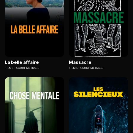
La belle affaire
Massacre
FILMS
COURT-MÉTRAGE
FILMS
COURT-MÉTRAGE