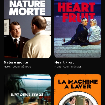
Nature morte
Heart Fruit
FILMS
COURT-MÉTRAGE
FILMS
COURT-MÉTRAGE