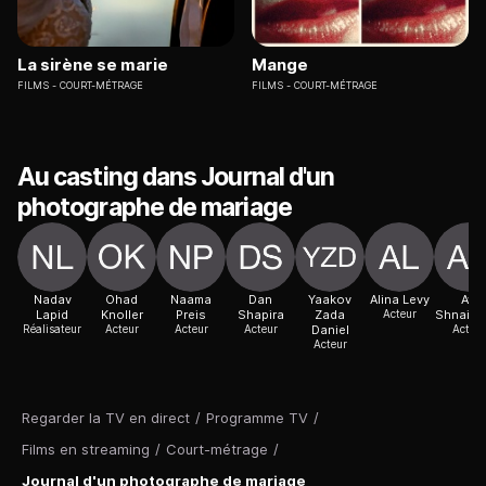
La sirène se marie
Mange
FILMS
COURT-MÉTRAGE
FILMS
COURT-MÉTRAGE
Au casting dans Journal d'un
photographe de mariage
Nadav
Ohad
Naama
Dan
Yaakov
Alina Levy
Avi
Lapid
Knoller
Preis
Shapira
Zada
Acteur
Shnaid
Réalisateur
Acteur
Acteur
Acteur
Daniel
Acteur
Acteur
Regarder la TV en direct
/
Programme TV
/
Films en streaming
/
Court-métrage
/
Journal d'un photographe de mariage