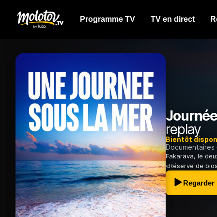
Programme TV
TV en direct
R
Journée
replay
Bientôt dispon
Documentaires
Fakarava, le deu
«Réserve de bios
Regarder