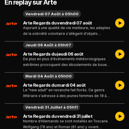
En replay sur Arte
Vendredi 07 Août à 05h00
Arte Regards du vendredi 07 août
Aspirant à une qualité de vie meilleure, les adeptes
de la sobriété volontaire s'allègent d'objets
superflus et peuvent aussi couper les ponts avec
Jeudi 06 Août à 05h07
des personnes toxiques.
Arte Regards du jeudi 06 août
De plus en plus d'événements météorologiques
extrêmes provoquent des éboulements de boue
et de roche en montagne. Quelles sont les
Mardi 04 Août à 05h00
solutions de prévention ?
Arte Regards du mardi 04 août
Le "new adult" en revanche fait florès. Ce genre
littéraire s'adresse à des jeunes femmes de 18 à
30 ans. Les lectrices 2.0 adorent les couvertures
Vendredi 31 Juillet à 05h11
chamarrées.
Arte Regards du vendredi 31 juillet
Nombre d'Allemands se sont installés en Toscane.
Wolfgang (78 ans) et Roman (81 ans) y vivent