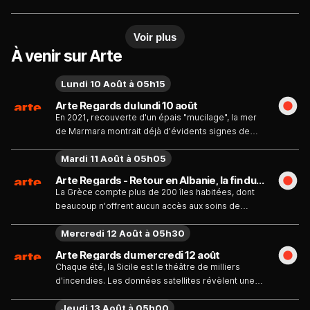
depuis longtemps dans un village médiéval
perché, où ils se sont parfaitement intégrés.
Voir plus
Comment gérer le grand âge quand on a fait le
choix de l'expatriation et que le quotidien se
À venir sur Arte
transforme en parcours semé d'embûches ?
Quand les enfants sont loin et que le médecin le
Lundi 10 Août à 05h15
plus proche n'est accessible qu'en voiture ?
Arte Regards du lundi 10 août
En 2021, recouverte d'un épais "mucilage", la mer
de Marmara montrait déjà d'évidents signes de
détresse. Aujourd'hui, elle étouffe sous cette
Mardi 11 Août à 05h05
couche d'algues en décomposition.
Arte Regards - Retour en Albanie, la fin du rêve allemand - Émission du mardi 11 août
La Grèce compte plus de 200 îles habitées, dont
beaucoup n'offrent aucun accès aux soins de
santé. Des médecins bénévoles se rendent sur les
Mercredi 12 Août à 05h30
îles reculées de la mer Égée. "ARTE Regards" suit
la mission d'une équipe médicale sur Serifos, dans
Arte Regards du mercredi 12 août
les Cyclades, où deux camions de matériel
Chaque été, la Sicile est le théâtre de milliers
permettront d'installer pour quelques jours un
d'incendies. Les données satellites révèlent une
hôpital provisoire.
réalité alarmante : plus de 80% des départs de feu
Jeudi 13 Août à 05h00
sont volontaires.