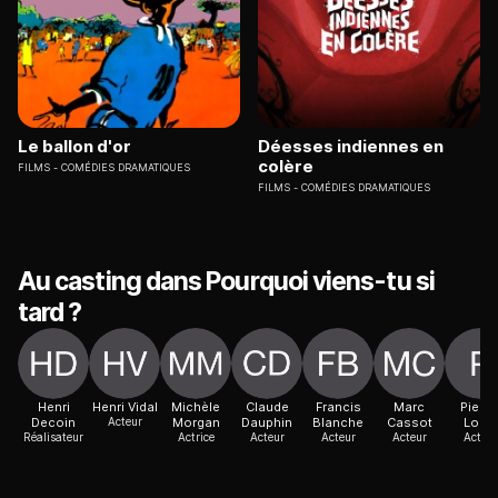
Le ballon d'or
Déesses indiennes en
colère
FILMS
COMÉDIES DRAMATIQUES
FILMS
COMÉDIES DRAMATIQUES
Au casting dans Pourquoi viens-tu si
tard ?
Henri
Henri Vidal
Michèle
Claude
Francis
Marc
Pierre
Decoin
Acteur
Morgan
Dauphin
Blanche
Cassot
Louis
Réalisateur
Actrice
Acteur
Acteur
Acteur
Acteur