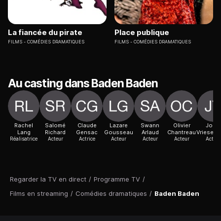
La fiancée du pirate
Place publique
FILMS
COMÉDIES DRAMATIQUES
FILMS
COMÉDIES DRAMATIQUES
Au casting dans Baden Baden
Rachel
Salomé
Claude
Lazare
Swann
Olivier
Jorijn
Lang
Richard
Gensac
Gousseau
Arlaud
Chantreau
Vriesend
Réalisatrice
Acteur
Actrice
Acteur
Acteur
Acteur
Acteur
Regarder la TV en direct
/
Programme TV
/
Films en streaming
/
Comédies dramatiques
/
Baden Baden