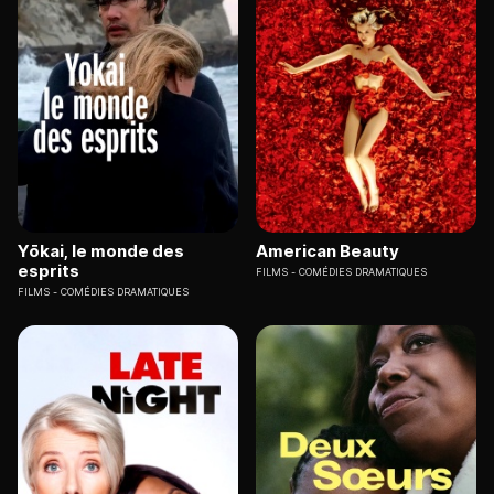
Yōkai, le monde des
American Beauty
esprits
FILMS
COMÉDIES DRAMATIQUES
FILMS
COMÉDIES DRAMATIQUES