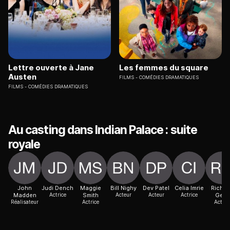
Lettre ouverte à Jane
Les femmes du square
Austen
FILMS
COMÉDIES DRAMATIQUES
FILMS
COMÉDIES DRAMATIQUES
Au casting dans Indian Palace : suite
royale
John
Judi Dench
Maggie
Bill Nighy
Dev Patel
Celia Imrie
Richar
Madden
Actrice
Smith
Acteur
Acteur
Actrice
Gere
Réalisateur
Actrice
Acteur