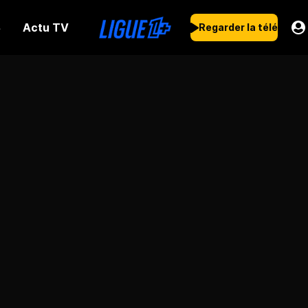
Actu TV
s
Regarder la télé