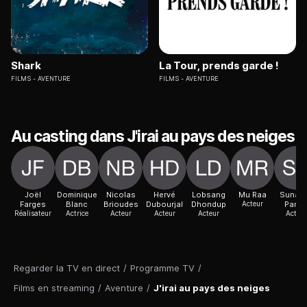
Shark
La Tour, prends garde !
FILMS
AVENTURE
FILMS
AVENTURE
Au casting dans J'irai au pays des neiges
Joël
Dominique
Nicolas
Hervé
Lobsang
Mu Raa
Sunay
Farges
Blanc
Brioudes
Dubourjal
Dhondup
Acteur
Pand
Réalisateur
Actrice
Acteur
Acteur
Acteur
Acteur
Regarder la TV en direct
/
Programme TV
/
Films en streaming
/
Aventure
/
J'irai au pays des neiges