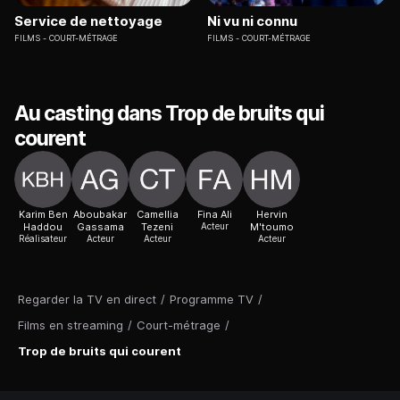
Service de nettoyage
Ni vu ni connu
FILMS
COURT-MÉTRAGE
FILMS
COURT-MÉTRAGE
Au casting dans Trop de bruits qui
courent
Karim Ben
Aboubakar
Camellia
Fina Ali
Hervin
Haddou
Gassama
Tezeni
Acteur
M'toumo
Réalisateur
Acteur
Acteur
Acteur
Regarder la TV en direct
/
Programme TV
/
Films en streaming
/
Court-métrage
/
Trop de bruits qui courent