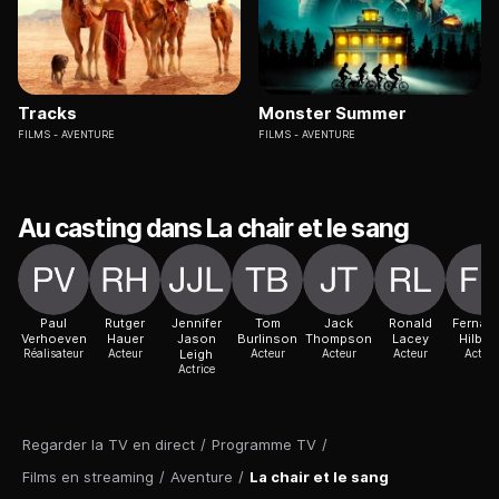
Tracks
Monster Summer
FILMS
AVENTURE
FILMS
AVENTURE
Au casting dans La chair et le sang
Paul
Rutger
Jennifer
Tom
Jack
Ronald
Fernan
Verhoeven
Hauer
Jason
Burlinson
Thompson
Lacey
Hilbec
Réalisateur
Acteur
Leigh
Acteur
Acteur
Acteur
Acteur
Actrice
Regarder la TV en direct
/
Programme TV
/
Films en streaming
/
Aventure
/
La chair et le sang