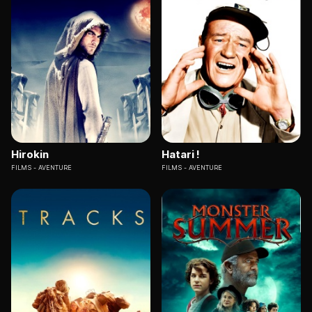
Hirokin
Hatari !
FILMS
AVENTURE
FILMS
AVENTURE