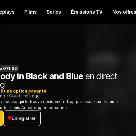
eplays
Films
Séries
Émissions TV
Nos offre
 à 07h55
ody in Black and Blue
en direct
ng
ns une option payante
ing
Court-métrage
 épouse qui le trouve décidément trop paresseux, un homme
chanter Louis Armstrong en personne.
Enregistrer