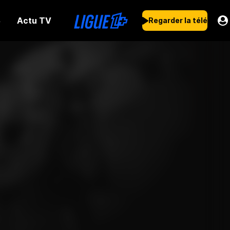
Actu TV
s
Regarder la télé