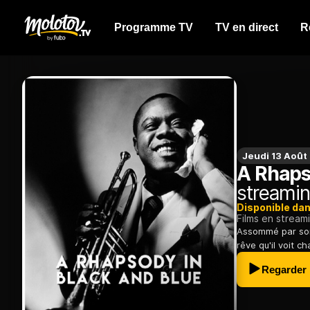
Programme TV
TV en direct
R
Jeudi 13 Août
A Rhaps
streami
Disponible da
Films en stream
Assommé par son
rêve qu'il voit 
Regarder