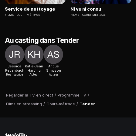
Service de nettoyage
Ni vu ni connu
FILMS
COURT-MÉTRAGE
FILMS
COURT-MÉTRAGE
Au casting dans Tender
Jessica
Katie-Jean
Angus
Redenbach
Harding
Simpson
Réalisatrice
Acteur
Acteur
Regarder la TV en direct
/
Programme TV
/
Films en streaming
/
Court-métrage
/
Tender