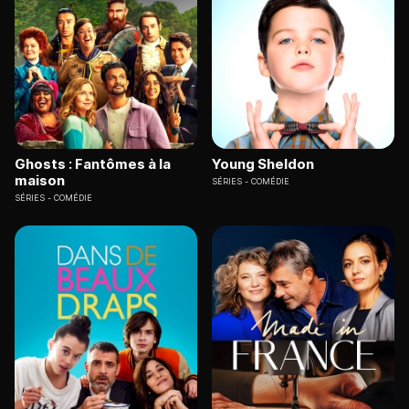
Ghosts : Fantômes à la
Young Sheldon
maison
SÉRIES
COMÉDIE
SÉRIES
COMÉDIE