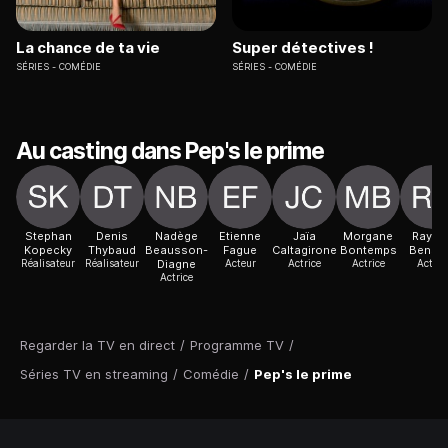
La chance de ta vie
Super détectives !
SÉRIES
COMÉDIE
SÉRIES
COMÉDIE
Au casting dans Pep's le prime
Stephan
Denis
Nadège
Etienne
Jaïa
Morgane
Rayan
Kopecky
Thybaud
Beausson-
Fague
Caltagirone
Bontemps
Benset
Réalisateur
Réalisateur
Diagne
Acteur
Actrice
Actrice
Acteur
Actrice
Regarder la TV en direct
/
Programme TV
/
Séries TV en streaming
/
Comédie
/
Pep's le prime