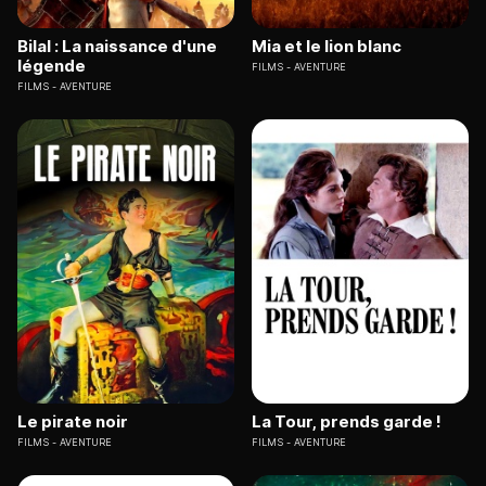
Bilal : La naissance d'une
Mia et le lion blanc
légende
FILMS
AVENTURE
FILMS
AVENTURE
Le pirate noir
La Tour, prends garde !
FILMS
AVENTURE
FILMS
AVENTURE