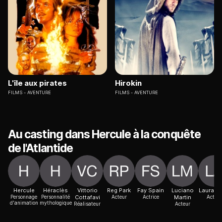
L'île aux pirates
Hirokin
FILMS
AVENTURE
FILMS
AVENTURE
Au casting dans Hercule à la conquête
de l'Atlantide
Hercule
Héraclès
Vittorio
Reg Park
Fay Spain
Luciano
Laura Al
Personnage
Personnalité
Cottafavi
Acteur
Actrice
Martin
Acteur
d'animation
mythologique
Réalisateur
Acteur