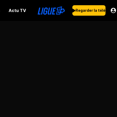
Actu TV
s
Regarder la télé