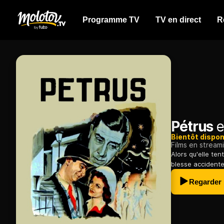
Programme TV
TV en direct
R
Pétrus
e
Bientôt dispon
Films en stream
Alors qu'elle te
blesse accident
Regarder