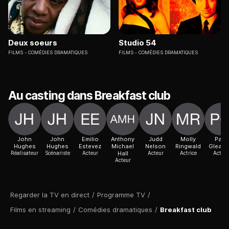
Deux soeurs
Studio 54
FILMS
COMÉDIES DRAMATIQUES
FILMS
COMÉDIES DRAMATIQUES
Au casting dans Breakfast club
John
John
Emilio
Anthony
Judd
Molly
Paul
Hughes
Hughes
Estevez
Michael
Nelson
Ringwald
Gleas
Réalisateur
Scénariste
Acteur
Hall
Acteur
Actrice
Acteur
Acteur
Regarder la TV en direct
/
Programme TV
/
Films en streaming
/
Comédies dramatiques
/
Breakfast club