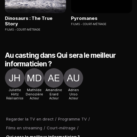
Dinosaurs : The True
Pyromanes
Story
FILMS
COURT-MÉTRAGE
FILMS
COURT-MÉTRAGE
Au casting dans Qui sera le meilleur
informaticien ?
Juliette
Mathilde
Amandine
Adrien
Hirtz
Denozière
Erard
Urso
Réalisatrice
Acteur
Acteur
Acteur
Regarder la TV en direct
/
Programme TV
/
Films en streaming
/
Court-métrage
/
Qui sera le meilleur informaticien ?