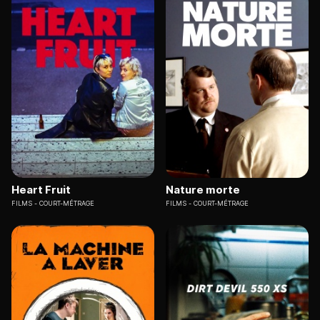
Heart Fruit
Nature morte
FILMS
COURT-MÉTRAGE
FILMS
COURT-MÉTRAGE