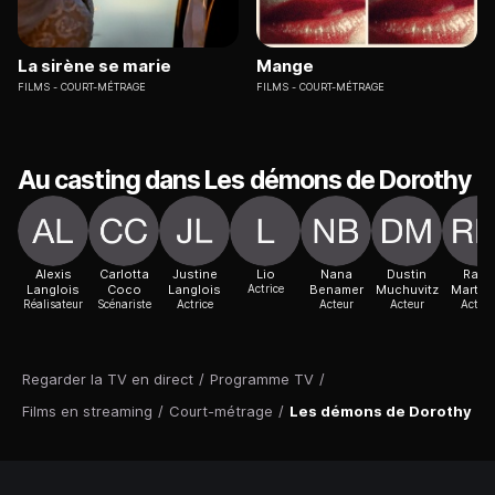
La sirène se marie
Mange
FILMS
COURT-MÉTRAGE
FILMS
COURT-MÉTRAGE
Au casting dans Les démons de Dorothy
Alexis
Carlotta
Justine
Lio
Nana
Dustin
Raya
Langlois
Coco
Langlois
Actrice
Benamer
Muchuvitz
Martig
Réalisateur
Scénariste
Actrice
Acteur
Acteur
Acteur
Regarder la TV en direct
/
Programme TV
/
Films en streaming
/
Court-métrage
/
Les démons de Dorothy