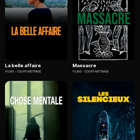
La belle affaire
Massacre
FILMS
COURT-MÉTRAGE
FILMS
COURT-MÉTRAGE