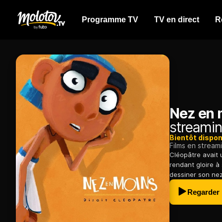
Programme TV
TV en direct
R
Nez en m
streamin
Bientôt dispon
Films en stream
Cléopâtre avait un
rendant gloire à
dessiner son nez, 
Regarder