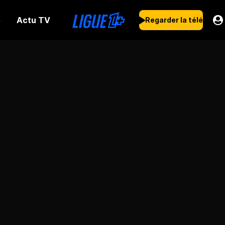
Actu TV
s
Regarder la télé