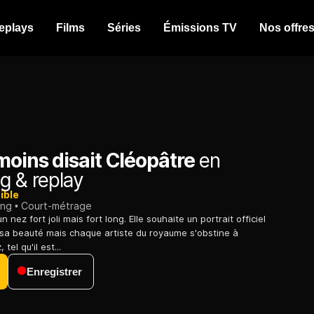
eplays
Films
Séries
Émissions TV
Nos offre
oins disait Cléopâtre
en
g & replay
ible
ing
Court-métrage
 nez fort joli mais fort long. Elle souhaite un portrait officiel
 sa beauté mais chaque artiste du royaume s'obstine à
tel qu'il est...
Enregistrer